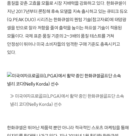
품질을 갖춘 고효율 모듈로 시장 지배력을 강화하고 있다. 한화큐셀이
한화저축은행
지난 2017년부터 론칭해 후속 모델을 지속 출시하고 있는 큐피크 듀오
(Q.PEAK DUO) 시리즈는 한화큐셀의 퀀텀 기술(참고자료)에 태양광
한화생명금융서비스
셀을 반으로 잘라 저항을 줄여 출력을 높이는 하프셀 기술이 적용된
한화비전
모듈이다. 국제 표준 품질 기준의 2~3배의 품질 테스트를 거쳐
안정성이 뛰어나 미국 소비자들의 엄격한 구매 기준도 충족시키고
한화세미텍
있다.
한화모멘텀
한화로보틱스
한화호텔&리조트
≫ 미국여자프로골프(LPGA)에서 활약 중인 한화큐셀골프단 소속
넬리 코다(Nelly Korda) 선수
한화갤러리아
한화커넥트
한화큐셀은 뛰어난 제품력 뿐만 아니라 적극적인 스포츠 마케팅을 통해
인지도를 확대해 나가고 있다. 지난 2018년 1월 창단한 한화큐셀