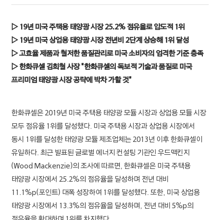
▷ 19년 미국 주택용 태양광 시장 25.2% 점유율로 압도적 1위
▷ 19년 미국 상업용 태양광 시장 전년비 2단계 상승해 1위 달성
전체
우주항공·방산
에너지·해양·소재
금융
테크·라이프
▷ 고효율 제품과 철저한 품질관리로 미국 소비자의 엄격한 기준 충족
▷ 한화큐셀 김희철 사장 "한화큐셀의 독보적 기술과 품질로 미국
㈜한화
프리미엄 태양광 시장 공략에 박차 가할 것"
한화에어로스페이스
한화큐셀은 2019년 미국 주택용 태양광 모듈 시장과 상업용 모듈 시장
한화시스템
모두 점유율 1위를 달성했다. 미국 주택용 시장과 상업용 시장에서
동시 1위를 달성한 태양광 모듈 제조업체는 2013년 이후 한화큐셀이
한화솔루션
유일하다. 최근 발표된 글로벌 에너지 컨설팅 기관인 우드맥킨지
(Wood Mackenzie)의 조사에 따르면, 한화큐셀은 미국 주택용
한화오션
태양광 시장에서 25.2%의 점유율을 달성하며 전년 대비
한화에너지
11.1%p(포인트) 대폭 성장하여 1위를 달성했다. 또한, 미국 상업용
태양광 시장에서 13.3%의 점유율을 달성하며, 전년 대비 5%p의
한화임팩트
점유율을 확대하며 1위를 차지했다.