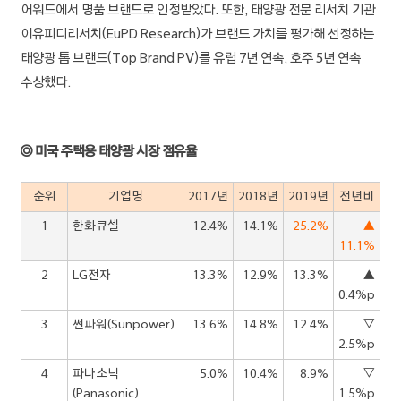
어워드에서 명품 브랜드로 인정받았다. 또한, 태양광 전문 리서치 기관
이유피디리서치(EuPD Research)가 브랜드 가치를 평가해 선정하는
태양광 톱 브랜드(Top Brand PV)를 유럽 7년 연속, 호주 5년 연속
수상했다.
◎ 미국 주택용 태양광 시장 점유율
순위
기업명
2017년
2018년
2019년
전년비
1
한화큐셀
12.4%
14.1%
25.2%
▲
11.1%
2
LG전자
13.3%
12.9%
13.3%
▲
0.4%p
3
썬파워(Sunpower)
13.6%
14.8%
12.4%
▽
2.5%p
4
파나소닉
5.0%
10.4%
8.9%
▽
(Panasonic)
1.5%p