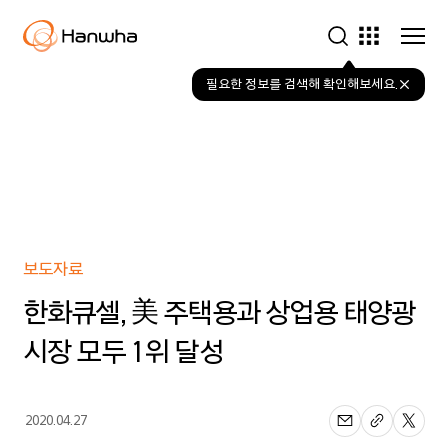
▷
19년
미국
주택용
태양광
시장
25.2%
점유율로
필요한 정보를 검색해 확인해보세요.
압도적
1위
▷
19년
미국
상업용
태양광
시장
전년비
2단계
상승해
그룹사 바로가기
1위
달성
▷
고효율
한화
는 다양한 사업분야에서
제품과
철저한
품질관리로
미국
개인, 사회, 지구의 지속가능한
보도자료
소비자의
엄격한
기준
내일을 위한 다양한 솔루션을
한화큐셀, 美 주택용과 상업용 태양광
충족
▷
한화큐셀
제공하며
성장을 이어가고 있습니다.
김희철
시장 모두 1위 달성
사장
"한화큐셀의
독보적
기술과
품질로
미국
프리미엄
태양광
2020.04.27
시장
공