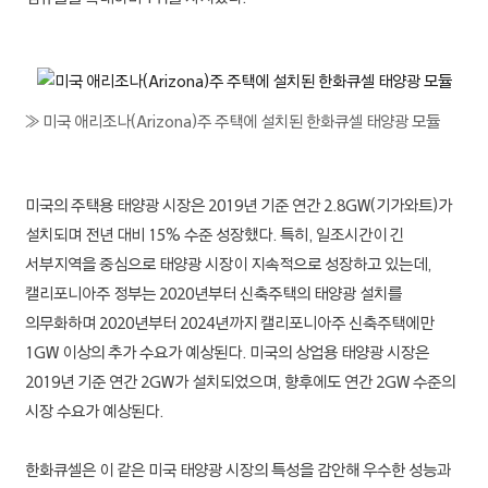
한화파워
한화
토탈에너지스
≫ 미국 애리조나(Arizona)주 주택에 설치된 한화큐셀 태양광 모듈
한화엔진
한화첨단소재
미국의 주택용 태양광 시장은 2019년 기준 연간 2.8GW(기가와트)가
설치되며 전년 대비 15% 수준 성장했다. 특히, 일조시간이 긴
여천NCC
서부지역을 중심으로 태양광 시장이 지속적으로 성장하고 있는데,
캘리포니아주 정부는 2020년부터 신축주택의 태양광 설치를
한화생명
의무화하며 2020년부터 2024년까지 캘리포니아주 신축주택에만
한화손보
1GW 이상의 추가 수요가 예상된다. 미국의 상업용 태양광 시장은
2019년 기준 연간 2GW가 설치되었으며, 향후에도 연간 2GW 수준의
한화자산운용
시장 수요가 예상된다.
한화투자증권
한화큐셀은 이 같은 미국 태양광 시장의 특성을 감안해 우수한 성능과