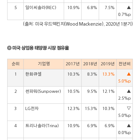
5
알이씨솔라(REC)
10.9%
6.8%
7.5%
▲
0.7%p
(출처: 미국 우드맥킨지(Wood Mackenzie), 2020년 1분기)
◎ 미국 상업용 태양광 시장 점유율
순위
기업명
2017년
2018년
2019년
전년비
1
한화큐셀
10.3%
8.3%
13.3%
▲
5.0%p
2
썬파워(Sunpower)
10.5%
9.5%
12.1%
▲
2.5%p
3
LG전자
12.3%
15.3%
10.3%
▽
5.0%p
4
트리나솔라(Trina)
10.9%
6.9%
6.9%
▲
0.0%p