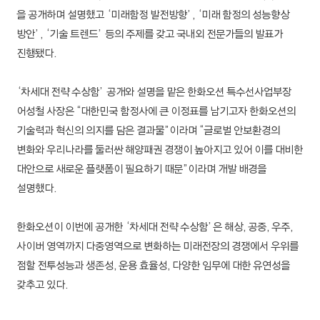
한화투자증권
을 공개하며 설명했고 ‘미래함정 발전방향’, ‘미래 함정의 성능향상
방안’, ‘기술 트렌드’ 등의 주제를 갖고 국내외 전문가들의 발표가
한화저축은행
진행됐다.
한화생명금융서비스
‘차세대 전략 수상함’ 공개와 설명을 맡은 한화오션 특수선사업부장
한화비전
어성철 사장은 “대한민국 함정사에 큰 이정표를 남기고자 한화오션의
기술력과 혁신의 의지를 담은 결과물”이라며 “글로벌 안보환경의
한화세미텍
변화와 우리나라를 둘러싼 해양패권 경쟁이 높아지고 있어 이를 대비한
대안으로 새로운 플랫폼이 필요하기 때문”이라며 개발 배경을
한화모멘텀
설명했다.
한화로보틱스
한화오션이 이번에 공개한 ‘차세대 전략 수상함’은 해상, 공중, 우주,
한화호텔&리조트
사이버 영역까지 다중영역으로 변화하는 미래전장의 경쟁에서 우위를
점할 전투성능과 생존성, 운용 효율성, 다양한 임무에 대한 유연성을
한화갤러리아
갖추고 있다.
한화커넥트