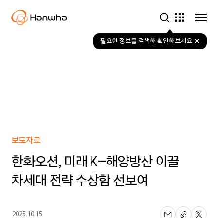
≫
한화오션이
공개한
‘차세대
전략
수상함’의
항해
상상도
필요한 정보를 검색해 확인해보세요.
한화오션이
급변하는
전장환경에
대응하고
미래
K-
해양방산의
대표
상품이
될
차세대
전략
수상함을
그룹사 바로가기
전격
공개했다.
한화오션
(대표이사
한화
는 다양한 사업분야에서
김희철
사장)
은
14일
개인, 사회, 지구의 지속가능한
보도자료
더
플라자
호텔에서
내일을 위한 다양한 솔루션을
한화오션, 미래 K-해양방산 이끌
서일준
국회의원,
부석종
제공하며
성장을 이어가고 있습니다.
전
차세대 전략 수상함 선보여
해군참모총장
등
국내외
관
2025.10.15