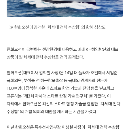
한화임팩트
한화파워
≫ 한화오션이 공개한 ‘차세대 전략 수상함’의 항해 상상도
한화
토탈에너지스
한화엔진
한화오션이 급변하는 전장환경에 대응하고 미래 K-해양방산의 대표
상품이 될 차세대 전략 수상함을 전격 공개했다.
한화첨단소재
한화오션(대표이사 김희철 사장)은 14일 더 플라자 호텔에서 서일준
여천NCC
국회의원, 부석종 전 해군참모총장 등 국내외 관계자와 전문가
100여명이 참석한 가운데 스마트 함정 기술과 전망 등을 발표하고
한화생명
교류하는 ‘제3회 차세대 스마트 함정 기술 연구회’를 가졌다. 이
한화손보
자리에서 한화오션은 최신의 스마트 함정 기술을 결집한 ‘차세대 전략
수상함’의 개발 의미와 대안을 제시하는 시간을 가졌다.
한화자산운용
이날 한화오션은 특수선사업부장 어성철 사장이 ‘차세대 전략 수상함’