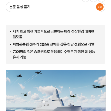
본문 음성 듣기
세계 최고 방산 기술력으로 급변하는 미래 전장환경 대비한
전체
우주항공·방산
에너지·해양·소재
금융
테크·라이프
플랫폼
파랑관통형 선수와 텀블홈 선체를 갖춘 첨단 선형으로 개발
㈜한화
70여명의 적은 승조원으로 운용하며 수명주기 동안 함 성능
유지 가능
한화에어로스페이스
한화시스템
한화솔루션
한화오션
한화에너지