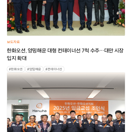
보도자료
한화오션, 양밍해운 대형 컨테이너선 7척 수주…대만 시장
입지 확대
#
한화오션
#
양밍해운
#
컨테이너선