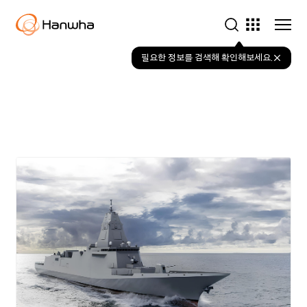
새로운
내일을
만드는
한화의
오늘을
만나보세요.
뉴스룸
필요한 정보를 검색해 확인해보세요.
그룹사 바로가기
한화
는 다양한 사업분야에서
개인, 사회, 지구의 지속가능한
주요 소식
내일을 위한 다양한 솔루션을
제공하며
성장을 이어가고 있습니다.
전체
우주항공·방산
에너지·해양·소재
금융
테크·라이프