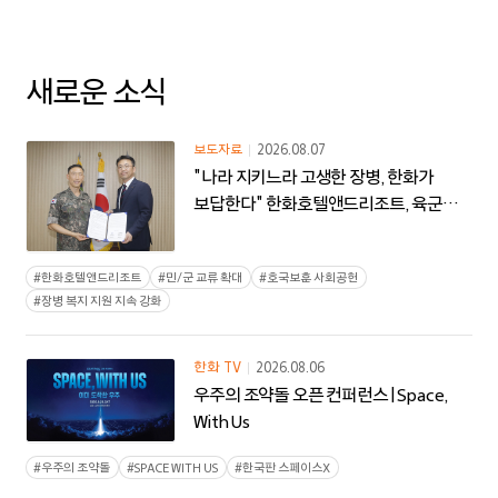
한화엔진
한화첨단소재
새로운 소식
여천NCC
보도자료
2026.08.07
한화생명
"나라 지키느라 고생한 장병, 한화가
보답한다" 한화호텔앤드리조트, 육군
한화손보
제9보병사단과 1사1병영 협약 체결
#
한화호텔앤드리조트
#
민/군 교류 확대
#
호국보훈 사회공헌
한화자산운용
#
장병 복지 지원 지속 강화
한화투자증권
한화
TV
2026.08.06
한화저축은행
우주의 조약돌 오픈 컨퍼런스 | Space,
With Us
한화생명금융서비스
#
우주의 조약돌
#
SPACE WITH US
#
한국판 스페이스X
한화비전