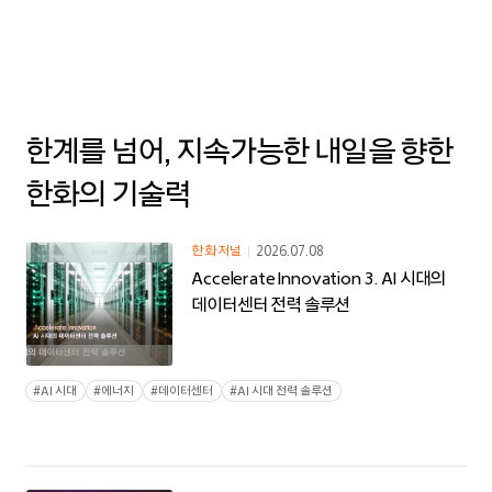
한계를 넘어, 지속가능한 내일을 향한
한화의 기술력
한화
저널
2026.07.08
한화
2026.08.04
Accelerate Innovation 3. AI 시대의
TV
데이터센터 전력 솔루션
스페이스X
상장
이후의
#
#
AI 시대
#
에너지
#
데이터센터
#
AI 시대 전력 솔루션
질문들
스페이스X
|
#
한국판
스페이스X
한화잇슈
#
우주산업
생태계