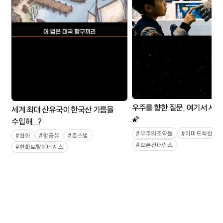
우주를 향한 질문, 여기서 시
세계 최대 산유국이 한국산 기름을
🌠
수입해...?
#
우주의조약돌
#
이미도착한우
#
한화
#
항공유
#
존스법
#
오픈컨퍼런스
#
한화토탈에너지스