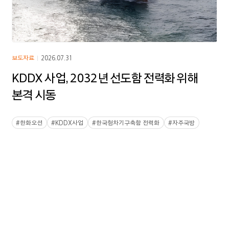
㈜한화
한화에어로스페이스
보도자료
2026.07.31
한화시스템
KDDX 사업, 2032년 선도함 전력화 위해
한화솔루션
본격 시동
한화오션
#
한화오션
#
KDDX사업
#
한국형차기구축함 전력화
#
자주국방
한화에너지
한화임팩트
한화파워
한화
토탈에너지스