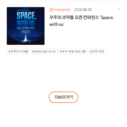
instagram
2026.08.06
한화세미텍
우주의 조약돌 오픈 컨퍼런스 'Space,
with us’
한화모멘텀
한화로보틱스
#
우주의 조약돌
#
SPACE WITH US
#
우주 교육 프로그램
#
우주 인재
한화호텔&리조트
한화갤러리아
한화커넥트
더보러가기